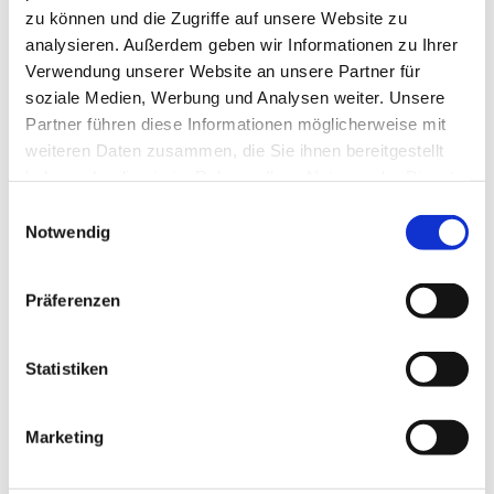
zu können und die Zugriffe auf unsere Website zu
analysieren. Außerdem geben wir Informationen zu Ihrer
Essen Zentrum
Verwendung unserer Website an unsere Partner für
soziale Medien, Werbung und Analysen weiter. Unsere
Partner führen diese Informationen möglicherweise mit
Hindenburgstraße 25
weiteren Daten zusammen, die Sie ihnen bereitgestellt
45127 Essen
haben oder die sie im Rahmen Ihrer Nutzung der Dienste
Tel:
0201 365 776 02
gesammelt haben.
Einwilligungsauswahl
Fax: 0201 365 776 03
Notwendig
E-Mail:
info@frau-im-focus.de
Präferenzen
frau-im-focus.de
Statistiken
Marketing