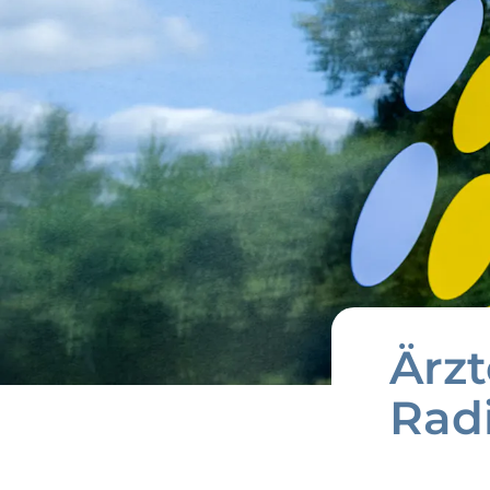
Ärzt
Rad