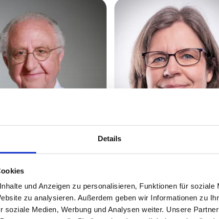
med. (SYR) Hischam Baschour
Dr. med. Dorothee Schweda
Details
rzt für Diagnostische Radiologie
Fachärztin für Radiologie
ertretender
ammverantwortlicher Arzt
Cookies
ographie-Screening
nhalte und Anzeigen zu personalisieren, Funktionen für soziale
Website zu analysieren. Außerdem geben wir Informationen zu I
r soziale Medien, Werbung und Analysen weiter. Unsere Partner