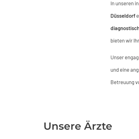
In unseren i
Düsseldorf
e
diagnostisch
bieten wir I
Unser engag
und eine ang
Betreuung vo
Unsere Ärzte