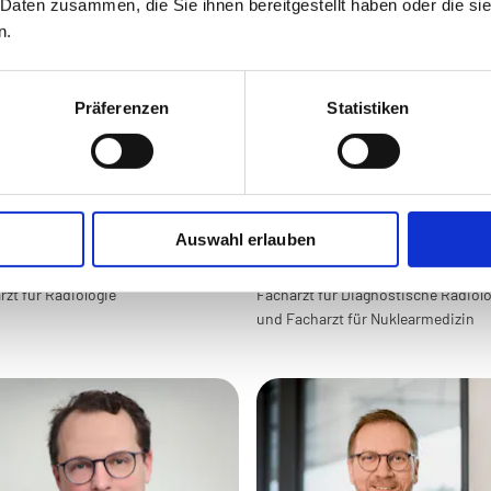
 Daten zusammen, die Sie ihnen bereitgestellt haben oder die s
n.
Präferenzen
Statistiken
Auswahl erlauben
med. Marvin Wilke
Dr. med. Thomas Fehlings
rzt für Radiologie
Facharzt für Diagnostische Radiolo
und Facharzt für Nuklearmedizin