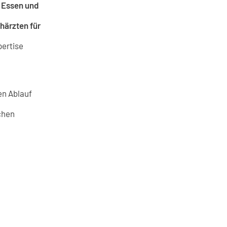
, Essen und
härzten für
pertise
en Ablauf
chen