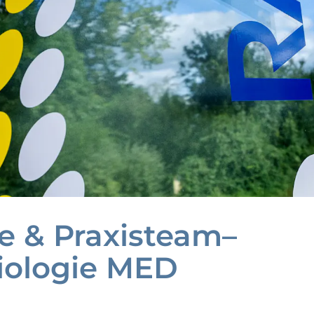
e & Praxisteam–
iologie MED