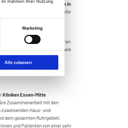
ie im Rahmen Ihrer Nutzung
moderne
radiologische Diagnostik in
iche Kapazitäten für eine schnelle
g.
Marketing
r das gesamte Spektrum der
der
Mammographie
. Dazu gehören
CT (Computertomographie)
sowie
edizintechnik. Hochauflösende
Alle zulassen
n und eine präzise Diagnostik
g unserer Patientinnen und
er
Kliniken Essen-Mitte
inäre Zusammenarbeit mit den
n zuweisenden Haus- und
und dem gesamten Ruhrgebiet.
tinnen und Patienten von einer sehr