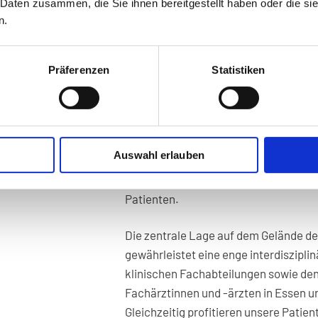
 Daten zusammen, die Sie ihnen bereitgestellt haben oder die s
Praxis bauen wir unser Angebot für 
n.
Essen
weiter aus und schaffen zusätzl
und hochwertige Patientenversorgun
Präferenzen
Statistiken
An unserem neuen Standort bieten wi
modernen
Schnittbilddiagnostik
und 
MRT (Magnetresonanztomographie)
,
die
Mammographie
mit modernster M
Auswahl erlauben
Bildgebung, kurze Untersuchungszeite
ermöglichen eine optimale Versorgun
Patienten.
Die zentrale Lage auf dem Gelände d
gewährleistet eine enge interdiszipl
klinischen Fachabteilungen sowie de
Fachärztinnen und -ärzten in Essen 
Gleichzeitig profitieren unsere Patien