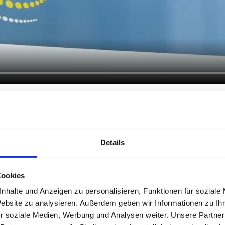
Details
08.07.2026
Neuer Standort in Essen – R
dem Gelände der Kliniken E
Cookies
Radiologie MED erweitert ihr Praxisn
nhalte und Anzeigen zu personalisieren, Funktionen für soziale
Website zu analysieren. Außerdem geben wir Informationen zu I
begrüßen wir Sie an unserem neuen St
r soziale Medien, Werbung und Analysen weiter. Unsere Partner
dem Gelände der Kliniken Essen-Mitt