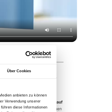
Über Cookies
adiologie MED jetzt auf
ssen-Mitte
etzwerk in Essen.
Ab sofort
 Medien anbieten zu können
hrer Verwendung unserer
andort in der
Henricistraße 40 auf
 führen diese Informationen
e
. Mit der Eröffnung unserer neuen