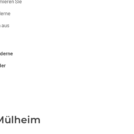
rmieren Sie
derne
 aus
derne
der
/Mülheim