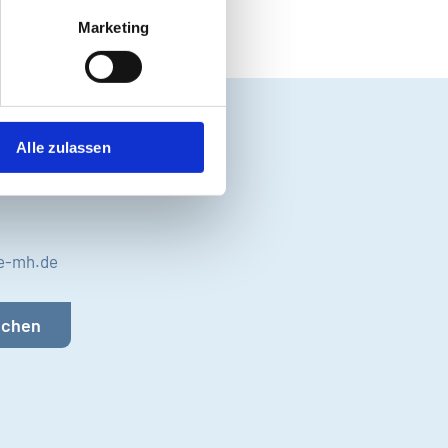
Marketing
da!
Alle zulassen
r:
ie-mh.de
uchen