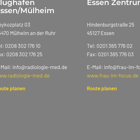
lughafen
Essen Zentr
ssen/Mülheim
eykozplatz 03
Hindenburgstraße 25
5470 Mülheim an der Ruhr
45127 Essen
l: 0208 302 176 10
Tel: 0201 365 776 02
x: 0208 302 176 25
Fax: 0201 365 776 03
-Mail: info@radiologie-med.de
E-Mail: info@frau-im-f
ww.radiologie-med.de
www.frau-im-focus.de
oute planen
Route planen