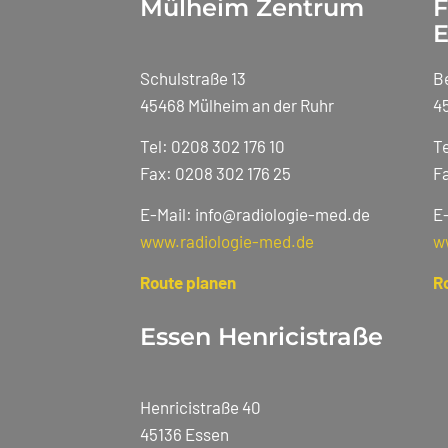
Mülheim Zentrum
F
E
Schulstraße 13
B
45468 Mülheim an der Ruhr
4
Tel: 0208 302 176 10
Te
Fax: 0208 302 176 25
Fa
E-Mail: info@radiologie-med.de
E
www.radiologie-med.de
w
Route planen
R
Essen Henricistraße
Henricistraße 40
45136 Essen