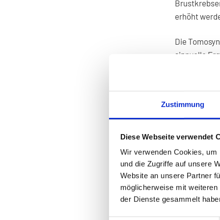
Brustkrebse
erhöht werd
Die Tomosynt
sinnvolle Er
Die Kosten f
voll überno
Zustimmung
Diese Webseite verwendet 
*
Malmö Brea
Wir verwenden Cookies, um I
Mammography
und die Zugriffe auf unsere 
Screening: T
Website an unsere Partner fü
möglicherweise mit weiteren
der Dienste gesammelt habe