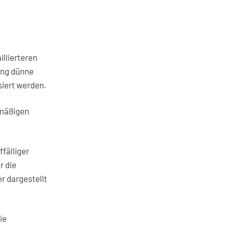
llierteren
ung dünne
siert werden.
dmäßigen
fälliger
r die
r dargestellt
ie