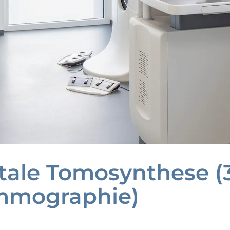
itale Tomosynthese (
mographie)