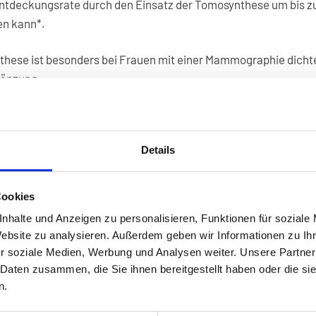
ntdeckungsrate durch den Einsatz der Tomosynthese um bis z
en kann*.
hese ist besonders bei Frauen mit einer Mammographie dichte
gänzung.
ür die Tomosynthese werden von den privaten Krankenkassen i
mmen.
Details
Cookies
st Tomosynthesis Trial, The Lancet Oncology, November 2018; 
nhalte und Anzeigen zu personalisieren, Funktionen für soziale
 versus Digital Mammography Plus Tomosynthesis in Breast
Website zu analysieren. Außerdem geben wir Informationen zu I
he Oslo Tomosynthesis Screening Trial, Radiology, April 2019).
r soziale Medien, Werbung und Analysen weiter. Unsere Partner
 Daten zusammen, die Sie ihnen bereitgestellt haben oder die s
n.